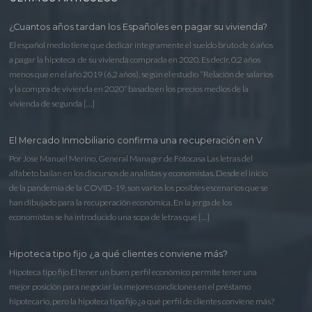
¿Cuantos años tardan los Españoles en pagar su vivienda?
El español medio tiene que dedicar íntegramente el sueldo bruto de 6 años
a pagar la hipoteca de su vivienda comprada en 2020. Es decir, 0,2 años
menos que en el año 2019 (6,2 años), según el estudio “Relación de salarios
y la compra de vivienda en 2020” basado en los precios medios de la
vivienda de segunda […]
El Mercado Inmobiliario confirma una recuperación en V
Por Jose Manuel Merino, General Manager de Fotocasa Las letras del
alfabeto bailan en los discursos de analistas y economistas. Desde el inicio
de la pandemia de la COVID-19, son varios los posibles escenarios que se
han dibujado para la recuperación económica. En la jerga de los
economistas se ha introducido una sopa de letras que […]
Hipoteca tipo fijo ¿a qué clientes conviene más?
Hipoteca tipo fijo El tener un buen perfil económico permite tener una
mejor posición para negociar las mejores condiciones en el préstamo
hipotecario, pero la hipoteca tipo fijo ¿a qué perfil de clientes conviene más?