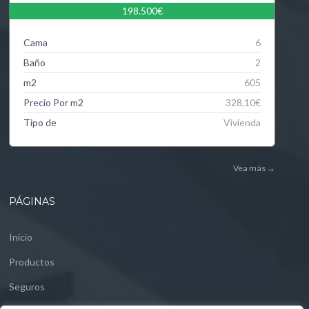
198.500€
Cama
6
Baño
2
m2
605
Precio Por m2
328,10€
Tipo de
Vivienda
Vea más
→
PÁGINAS
Inicio
Productos
Seguros