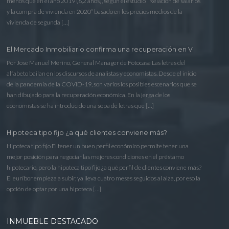
menos que en el año 2019 (6,2 años), según el estudio “Relación de salarios
y la compra de vivienda en 2020” basado en los precios medios de la
vivienda de segunda […]
El Mercado Inmobiliario confirma una recuperación en V
Por Jose Manuel Merino, General Manager de Fotocasa Las letras del
alfabeto bailan en los discursos de analistas y economistas. Desde el inicio
de la pandemia de la COVID-19, son varios los posibles escenarios que se
han dibujado para la recuperación económica. En la jerga de los
economistas se ha introducido una sopa de letras que […]
Hipoteca tipo fijo ¿a qué clientes conviene más?
Hipoteca tipo fijo El tener un buen perfil económico permite tener una
mejor posición para negociar las mejores condiciones en el préstamo
hipotecario, pero la hipoteca tipo fijo ¿a qué perfil de clientes conviene más?
El euríbor empieza a subir, ya lleva cuatro meses seguidos al alza, por eso la
opción de optar por una hipoteca […]
INMUEBLE DESTACADO