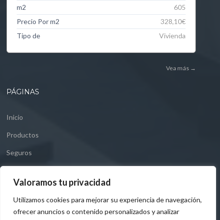
m2
605
Precio Por m2
328,10€
Tipo de
Vivienda
Vea más
→
PÁGINAS
Inicio
Productos
Seguros
Blog
Valoramos tu privacidad
Aviso legal
Utilizamos cookies para mejorar su experiencia de navegación,
Contacto
ofrecer anuncios o contenido personalizados y analizar