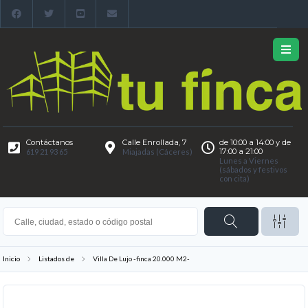
Contáctanos
Calle Enrollada, 7
de 10:00 a 14:00 y de
17:00 a 21:00
619 21 93 65
Miajadas (Cáceres)
Lunes a Viernes
(sábados y festivos
con cita)
Inicio
Listados de
Villa De Lujo -finca 20.000 M2-