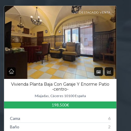
DESTACADO VENTA
Vivienda Planta Baja Con Garaje Y Enorme Patio
-centro-
Miajadas, Cáceres 10100 España
198.500€
Cama
6
Baño
2