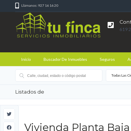
Llámanos: 927 16 16 20
Con
619 2
Inicio
Buscador De Inmuebles
Seguros
A
Todas Las C
Listados de
Vivienda Planta Baja