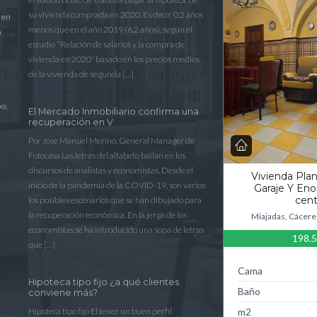
su vivienda comprada en 2020. Es decir, 0,2 años
 en
menos que en el año 2019 (6,2 años), según el
a
estudio “Relación de salarios y la compra de
a
vivienda en 2020” basado en los precios medios
de la vivienda de segunda […]
po,
El Mercado Inmobiliario confirma una
recuperación en V
Por Jose Manuel Merino, General Manager de
Fotocasa Las letras del alfabeto bailan en los
discursos de analistas y economistas. Desde el
Vivienda Pla
inicio de la pandemia de la COVID-19, son varios
Garaje Y Eno
cent
los posibles escenarios que se han dibujado para
la recuperación económica. En la jerga de los
Miajadas, Cácere
economistas se ha introducido una sopa de letras
198.
que […]
Cama
Hipoteca tipo fijo ¿a qué clientes
Baño
conviene más?
Hipoteca tipo fijo El tener un buen perfil
m2