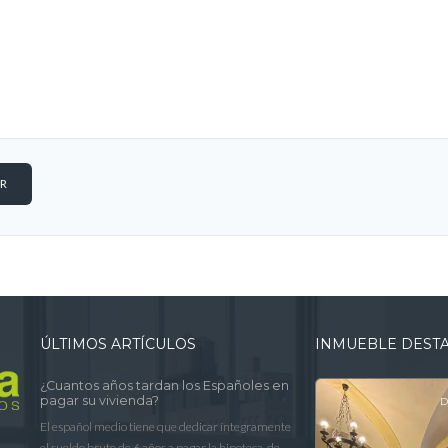
ÚLTIMOS ARTÍCULOS
INMUEBLE DEST
¿Cuantos años tardan los Españoles en
pagar su vivienda?
D
El español medio tiene que dedicar íntegramente
el sueldo bruto de 6 años a pagar la hipoteca de