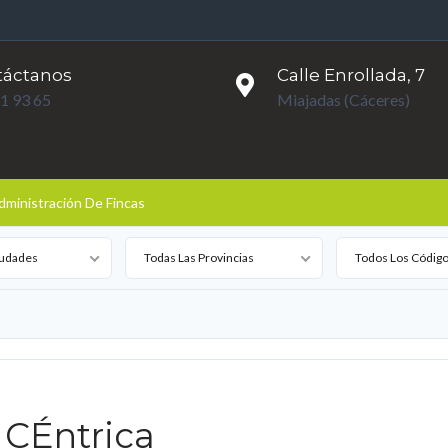
táctanos
Calle Enrollada, 7
1 93 65
Miajadas (Cáceres)
dministración De Fincas
iudades
Todas Las Provincias
Todos Los Código
 CÉntrica