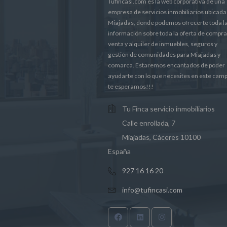
Tufincasi.com es la web corporativa de una
empresa de servicios inmobiliarios ubicada
Miajadas, donde podemos ofrecerte toda l
información sobre toda la oferta de compr
venta y alquiler de inmuebles, seguros y
gestión de comunidades para Miajadas y
comarca. Estaremos encantados de poder
ayudarte con lo que necesites en este cam
te esperamos!!!
Tu Finca servicio inmobiliarios
Calle enrollada, 7
Miajadas, Cáceres 10100
España
927 16 16 20
info@tufincasi.com