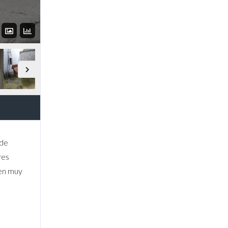
 de
res
 en muy