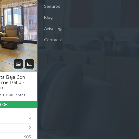
Seguros
Blog
Aviso legal
Contacto
nta Baja Con
rme Patio -
ro-
s 10100 España
500€
6
2
605