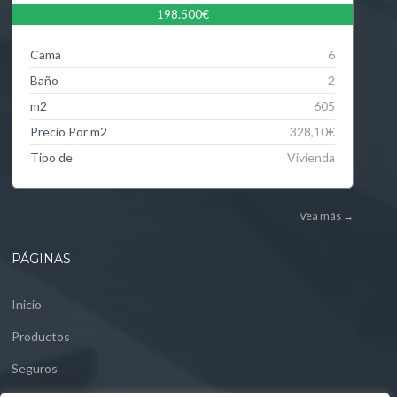
198.500€
Cama
6
Baño
2
m2
605
Precio Por m2
328,10€
Tipo de
Vivienda
Vea más
→
PÁGINAS
Inicio
Productos
Seguros