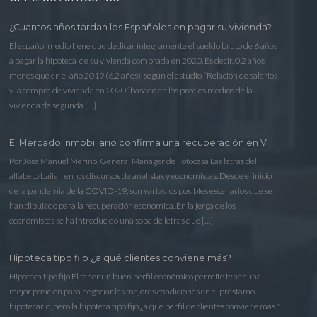
¿Cuantos años tardan los Españoles en pagar su vivienda?
El español medio tiene que dedicar íntegramente el sueldo bruto de 6 años
a pagar la hipoteca de su vivienda comprada en 2020. Es decir, 0,2 años
menos que en el año 2019 (6,2 años), según el estudio “Relación de salarios
y la compra de vivienda en 2020” basado en los precios medios de la
vivienda de segunda […]
El Mercado Inmobiliario confirma una recuperación en V
Por Jose Manuel Merino, General Manager de Fotocasa Las letras del
alfabeto bailan en los discursos de analistas y economistas. Desde el inicio
de la pandemia de la COVID-19, son varios los posibles escenarios que se
han dibujado para la recuperación económica. En la jerga de los
economistas se ha introducido una sopa de letras que […]
Hipoteca tipo fijo ¿a qué clientes conviene más?
Hipoteca tipo fijo El tener un buen perfil económico permite tener una
mejor posición para negociar las mejores condiciones en el préstamo
hipotecario, pero la hipoteca tipo fijo ¿a qué perfil de clientes conviene más?