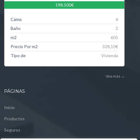
198.500€
Cama
6
Baño
2
m2
605
Precio Por m2
328,10€
Tipo de
Vivienda
Vea más
→
PÁGINAS
Inicio
Productos
Seguros