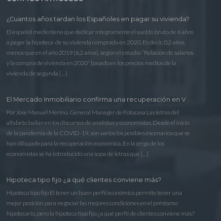
¿Cuantos años tardan los Españoles en pagar su vivienda?
El español medio tiene que dedicar íntegramente el sueldo bruto de 6 años
a pagar la hipoteca de su vivienda comprada en 2020. Es decir, 0,2 años
menos que en el año 2019 (6,2 años), según el estudio “Relación de salarios
y la compra de vivienda en 2020” basado en los precios medios de la
vivienda de segunda […]
El Mercado Inmobiliario confirma una recuperación en V
Por Jose Manuel Merino, General Manager de Fotocasa Las letras del
alfabeto bailan en los discursos de analistas y economistas. Desde el inicio
de la pandemia de la COVID-19, son varios los posibles escenarios que se
han dibujado para la recuperación económica. En la jerga de los
economistas se ha introducido una sopa de letras que […]
Hipoteca tipo fijo ¿a qué clientes conviene más?
Hipoteca tipo fijo El tener un buen perfil económico permite tener una
mejor posición para negociar las mejores condiciones en el préstamo
hipotecario, pero la hipoteca tipo fijo ¿a qué perfil de clientes conviene más?